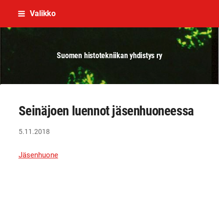
Siirry
Valikko
sivun
sisältöön
Suomen histotekniikan yhdistys ry
Seinäjoen luennot jäsenhuoneessa
5.11.2018
Jäsenhuone